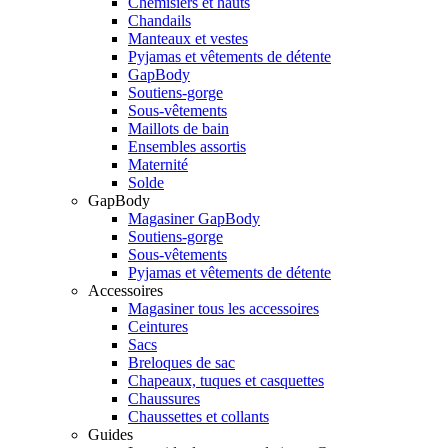
Chemisiers et hauts
Chandails
Manteaux et vestes
Pyjamas et vêtements de détente
GapBody
Soutiens-gorge
Sous-vêtements
Maillots de bain
Ensembles assortis
Maternité
Solde
GapBody
Magasiner GapBody
Soutiens-gorge
Sous-vêtements
Pyjamas et vêtements de détente
Accessoires
Magasiner tous les accessoires
Ceintures
Sacs
Breloques de sac
Chapeaux, tuques et casquettes
Chaussures
Chaussettes et collants
Guides