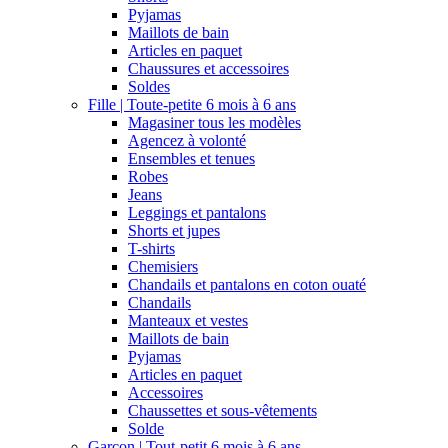
Pyjamas
Maillots de bain
Articles en paquet
Chaussures et accessoires
Soldes
Fille | Toute-petite 6 mois à 6 ans
Magasiner tous les modèles
Agencez à volonté
Ensembles et tenues
Robes
Jeans
Leggings et pantalons
Shorts et jupes
T-shirts
Chemisiers
Chandails et pantalons en coton ouaté
Chandails
Manteaux et vestes
Maillots de bain
Pyjamas
Articles en paquet
Accessoires
Chaussettes et sous-vêtements
Solde
Garçon | Tout-petit 6 mois à 6 ans