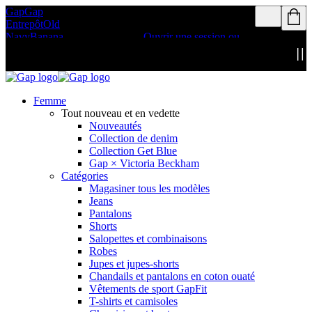
Gap
Gap
Les Membres du programme de
Entrepôt
Old
récompenses peuvent bénéficier de la
Navy
Banana
livraison gratuite
Ouvrir une session ou
Republic
s’inscrire
Détails
Femme
Tout nouveau et en vedette
Nouveautés
Collection de denim
Collection Get Blue
Gap × Victoria Beckham
Catégories
Magasiner tous les modèles
Jeans
Pantalons
Shorts
Salopettes et combinaisons
Robes
Jupes et jupes-shorts
Chandails et pantalons en coton ouaté
Vêtements de sport GapFit
T-shirts et camisoles