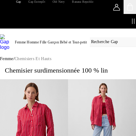
Gap
Gap Entrepôt
Old Navy
Banana Republic
Femme
Homme
Fille
Garçon
Bébé et Tout-petit
/
Femme
Chemisiers Et Hauts
Chemisier surdimensionnée 100 % lin