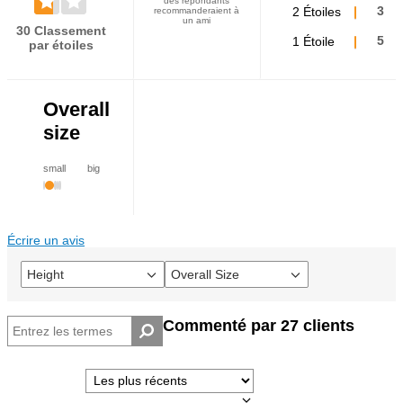
des répondants
2 Étoiles
3
recommanderaient à
un ami
30 Classement
1 Étoile
5
par étoiles
Overall
size
small
big
Écrire un avis
Height
Overall Size
Français
Français
Commenté par 27 clients