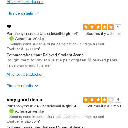
Afficher la traduction
Plus de détails
Rise
true to size
💚
5
Waist
tight
Par
anonymous
de
Undisclosed
Height
5'4"
Soumis
il y a 3 mois
Hips/Rear
true to size
Acheteur Vérifié
Soumis dans le cadre d'une participation un tirage au sort
gap.com/
Evaluer à
2
Est-ce que cet avis est
Signaler un
Commentaires pour Relaxed Straight Jeans
utile?
avis
Bought them for my son.Just a pair of green 💚 relaxed pants.
0
Price was great! Fits well.
Afficher la traduction
Plus de détails
Overall size
Very good denim
4
Par
anonymous
de
Undisclosed
Height
5'6"
Soumis
il y a 3 mois
small
big
Acheteur Vérifié
Soumis dans le cadre d'une participation un tirage au sort
gap.com/
Evaluer à
0
Commentaires pour Relaxed Straight Jeans