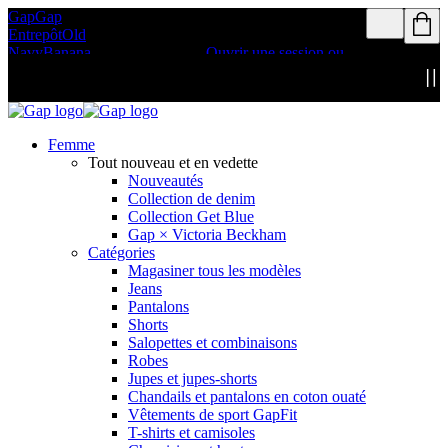
Gap
Gap
Les Membres du programme de
Entrepôt
Old
récompenses peuvent bénéficier de la
Navy
Banana
livraison gratuite
Ouvrir une session ou
Republic
s’inscrire
Détails
Femme
Tout nouveau et en vedette
Nouveautés
Collection de denim
Collection Get Blue
Gap × Victoria Beckham
Catégories
Magasiner tous les modèles
Jeans
Pantalons
Shorts
Salopettes et combinaisons
Robes
Jupes et jupes-shorts
Chandails et pantalons en coton ouaté
Vêtements de sport GapFit
T-shirts et camisoles