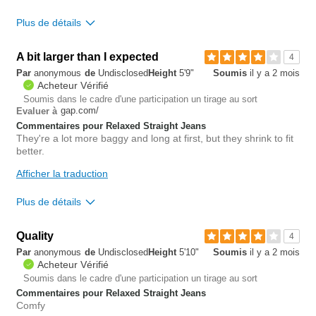
Length purchased
regular
Plus de détails
0
Overall size
Est-ce que cet avis est
Signaler un
A bit larger than I expected
4
utile?
avis
0
Par
anonymous
de
Undisclosed
Height
5'9"
Soumis
il y a 2 mois
small
big
Acheteur Vérifié
Soumis dans le cadre d'une participation un tirage au sort
gap.com/
Evaluer à
0
Commentaires pour Relaxed Straight Jeans
Est-ce que cet avis est
Signaler un
They're a lot more baggy and long at first, but they shrink to fit
utile?
avis
better.
1
Afficher la traduction
Plus de détails
Overall size
Quality
4
Par
anonymous
de
Undisclosed
Height
5'10"
Soumis
il y a 2 mois
small
big
Acheteur Vérifié
Soumis dans le cadre d'une participation un tirage au sort
Commentaires pour Relaxed Straight Jeans
0
Comfy
Est-ce que cet avis est
Signaler un