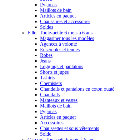
Pyjamas
Maillots de bain
Articles en paquet
Chaussures et accessoires
Soldes
Fille | Toute-petite 6 mois à 6 ans
Magasiner tous les modèles
Agencez à volonté
Ensembles et tenues
Robes
Jeans
Leggings et pantalons
Shorts et jupes
T-shirts
Chemisiers
Chandails et pantalons en coton ouaté
Chandails
Manteaux et vestes
Maillots de bain
Pyjamas
Articles en paquet
Accessoires
Chaussettes et sous-vêtements
Solde
Garçon | Tout-petit 6 mois à 6 ans