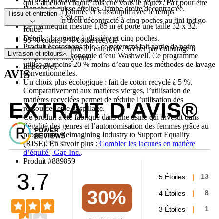
qui s’améliore chaque fois que vous le portez. Fait pour être
Hanche et cuisse étroites. Jambe droite décontractée. ​
porté toute la journée et s’assouplir avec le temps. ​
Tissu et entretien
Extrémité de 39 cm.​
Modèle : jean droit décontracté à cinq poches au fini indigo
Le mannequin mesure 1,85 m et porte une taille 32 x 32.
foncé.
Détails : braguette à glissière et cinq poches.
95 % coton, 5 % coton recyclé
Produit écoresponsable : ce vêtement fait partie de notre
Laver à la machine à l’eau tiède. Sécher par culbutage à
Livraison et retours
programme d’économie d’eau Washwell. Ce programme
température moyenne.
utilise au moins 20 % moins d’eau que les méthodes de lavage
Importé(e).
AVIS
conventionnelles.
Un choix plus écologique : fait de coton recyclé à 5 %.
Comparativement aux matières vierges, l’utilisation de
matières recyclées permet de réduire l’utilisation des
EXTRAIT D'AVIS®
ressources et le gaspillage.
Ce produit a été fabriqué dans une usine qui investit dans
l’égalité des genres et l’autonomisation des femmes grâce au
programme Reimagining Industry to Support Equality
(RISE). En savoir plus :
Combler les lacunes en matière
d’équité | Gap Inc.
.
Produit #889859
3.7
5 Étoiles
13
30%
4 Étoiles
8
3 Étoiles
1