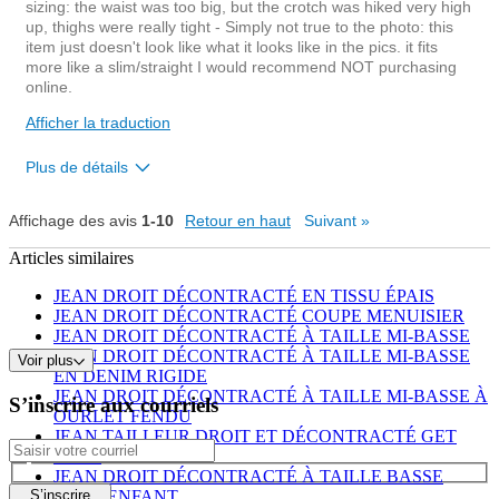
sizing: the waist was too big, but the crotch was hiked very high
up, thighs were really tight - Simply not true to the photo: this
item just doesn't look like what it looks like in the pics. it fits
more like a slim/straight I would recommend NOT purchasing
online.
Afficher la traduction
Plus de détails
Overall size
Affichage des avis
1-10
Retour en haut
Suivant
»
Articles similaires
small
big
JEAN DROIT DÉCONTRACTÉ EN TISSU ÉPAIS
Rise
lower
JEAN DROIT DÉCONTRACTÉ COUPE MENUISIER
JEAN DROIT DÉCONTRACTÉ À TAILLE MI-BASSE
Waist
loose
JEAN DROIT DÉCONTRACTÉ À TAILLE MI-BASSE
Voir plus
Hips/Rear
tight
EN DENIM RIGIDE
JEAN DROIT DÉCONTRACTÉ À TAILLE MI-BASSE À
S’inscrire aux courriels
Continuer les achats
Non, je ne recommande pas ce produit
OURLET FENDU
JEAN TAILLEUR DROIT ET DÉCONTRACTÉ GET
1
BLUE
Est-ce que cet avis est
Signaler un
JEAN DROIT DÉCONTRACTÉ À TAILLE BASSE
utile?
avis
POUR ENFANT
S’inscrire
0