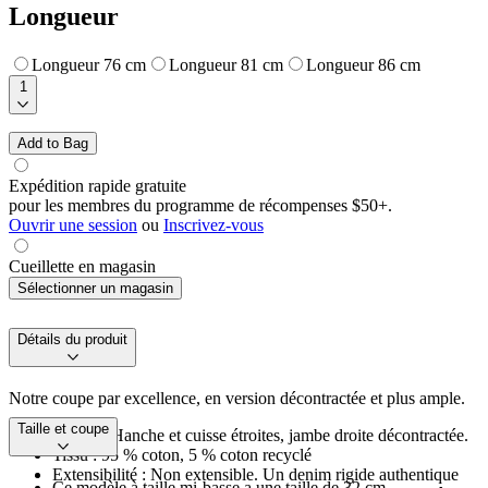
Longueur
Longueur 76 cm
Longueur 81 cm
Longueur 86 cm
1
Add to Bag
Expédition rapide gratuite
pour les membres du programme de récompenses $50+.
Ouvrir une session
ou
Inscrivez-vous
Cueillette en magasin
Sélectionner un magasin
Détails du produit
Notre coupe par excellence, en version décontractée et plus ample.
Taille et coupe
Coupe : Hanche et cuisse étroites, jambe droite décontractée.
Tissu : 95 % coton, 5 % coton recyclé
Extensibilité : Non extensible. Un denim rigide authentique
Ce modèle à taille mi-basse a une taille de 32 cm.