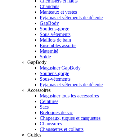
Chemisiers et hauts
Chandails
Manteaux et vestes
Pyjamas et vêtements de détente
GapBody
Soutiens-gorge
Sous-vêtements
Maillots de bain
Ensembles assortis
Maternité
Solde
GapBody
Magasiner GapBody
Soutiens-gorge
Sous-vêtements
Pyjamas et vêtements de détente
Accessoires
Magasiner tous les accessoires
Ceintures
Sacs
Breloques de sac
Chapeaux, tuques et casquettes
Chaussures
Chaussettes et collants
Guides