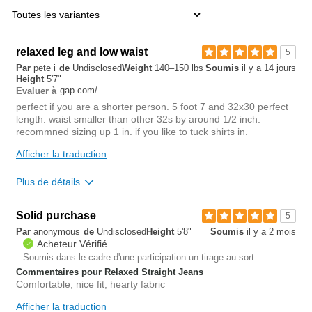
relaxed leg and low waist
5
Par
pete i
de
Undisclosed
Weight
140–150 lbs
Soumis
il y a 14 jours
Height
5'7"
gap.com/
Evaluer à
perfect if you are a shorter person. 5 foot 7 and 32x30 perfect
length. waist smaller than other 32s by around 1/2 inch.
recommned sizing up 1 in. if you like to tuck shirts in.
Afficher la traduction
Plus de détails
Overall size
Solid purchase
5
Par
anonymous
de
Undisclosed
Height
5'8"
Soumis
il y a 2 mois
small
big
Acheteur Vérifié
Soumis dans le cadre d'une participation un tirage au sort
Rise
Commentaires pour Relaxed Straight Jeans
lower
Comfortable, nice fit, hearty fabric
Waist
tight
Afficher la traduction
Hips/Rear
true to size