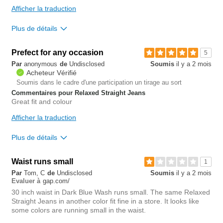
utile?
avis
Afficher la traduction
0
Plus de détails
Overall size
Prefect for any occasion
5
Par
anonymous
de
Undisclosed
Soumis
il y a 2 mois
small
big
Acheteur Vérifié
Soumis dans le cadre d'une participation un tirage au sort
Commentaires pour Relaxed Straight Jeans
0
Great fit and colour
Est-ce que cet avis est
Signaler un
utile?
avis
Afficher la traduction
0
Plus de détails
Waist runs small
0
1
Est-ce que cet avis est
Signaler un
Par
Tom, C
de
Undisclosed
Soumis
il y a 2 mois
utile?
avis
gap.com/
0
Evaluer à
30 inch waist in Dark Blue Wash runs small. The same Relaxed
Straight Jeans in another color fit fine in a store. It looks like
some colors are running small in the waist.