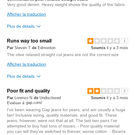
Est-ce que cet avis est
Signaler un
Very good denim. Heavy weight shows the quality of the fabric.
utile?
avis
0
Afficher la traduction
Plus de détails
Overall size
Runs way too small
1
Par
Steven T
de
Edmonton
Soumis
il y a 3 mois
small
big
The olive relaxed straight cut jeans are not the correct size
Afficher la traduction
0
Est-ce que cet avis est
Signaler un
Plus de détails
utile?
avis
0
Overall quality
1
Poor fit and quality
2
Continuer les achats
Non, je ne recommande pas ce produit
Par
Lorenzo N
de
Undisclosed
Soumis
il y a 3 mois
gap.com/
Evaluer à
I've been wearing Gap jeans for years, and am usually a huge
0
Est-ce que cet avis est
Signaler un
fan! Inclusive sizing, quality materials, and good fit. These
utile?
avis
jeans, however, were not that at all. The last two pairs I've
0
attempted to buy had tons of issues: - Poor quality material:
you can tell they've switched to thinner, worse cotton. - Bizarre