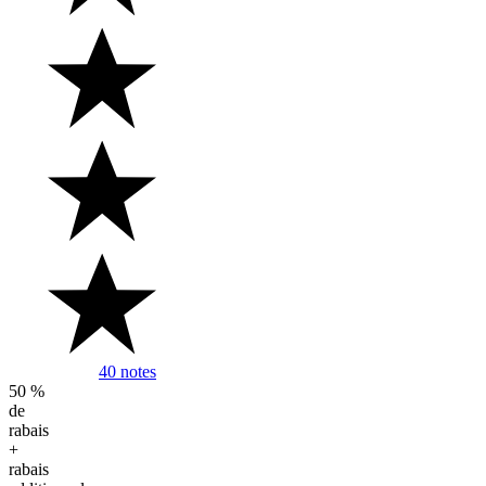
40 notes
Image de 5 étoiles, 4.1 sont colorées, 40 Avis
50 %
de
rabais
+
rabais