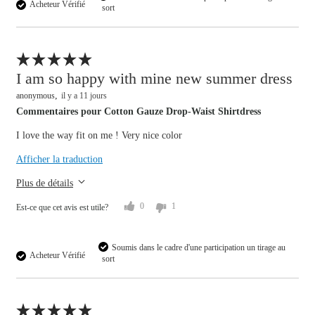
Acheteur Vérifié
sort
Signaler un avis
I am so happy with mine new summer dress
anonymous
il y a 11 jours
Commentaires pour Cotton Gauze Drop-Waist Shirtdress
I love the way fit on me ! Very nice color
Overall size
Afficher la traduction
small
big
Plus de détails
0
1
Est-ce que cet avis est utile?
Soumis dans le cadre d'une participation un tirage au
Acheteur Vérifié
sort