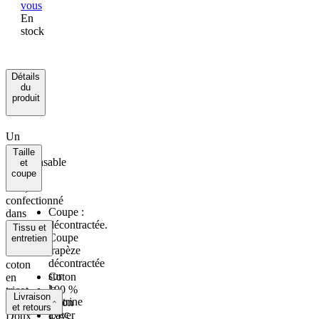
vous
en
stock
détails
du
produit
Un
nouvel
taille
indispensable
et
coupe
pour
l’été,
confectionné
Coupe :
dans
décontractée.
une
tissu et
Coupe
entretien
gaze
trapèze
100 %
décontractée
coton
sur
Coton
en
la
100 %
tricot
Livraison
poitrine
coton
double.
et retours
avec
Laver
Doux