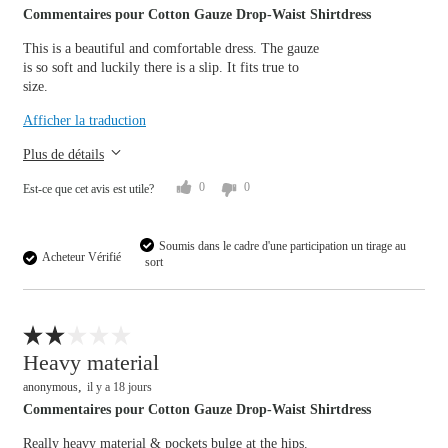
Commentaires pour Cotton Gauze Drop-Waist Shirtdress
This is a beautiful and comfortable dress. The gauze
is so soft and luckily there is a slip. It fits true to
size.
Overall size
Afficher la traduction
small
big
Plus de détails
0
0
Est-ce que cet avis est utile?
Soumis dans le cadre d'une participation un tirage au
Acheteur Vérifié
sort
Signaler un avis
Heavy material
anonymous
il y a 18 jours
Commentaires pour Cotton Gauze Drop-Waist Shirtdress
Really heavy material & pockets bulge at the hips.
Overall size