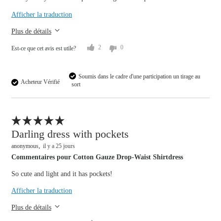
Afficher la traduction
small
big
Plus de détails
2
0
Est-ce que cet avis est utile?
Soumis dans le cadre d'une participation un tirage au
Acheteur Vérifié
sort
Signaler un avis
Darling dress with pockets
anonymous
il y a 25 jours
Commentaires pour Cotton Gauze Drop-Waist Shirtdress
So cute and light and it has pockets!
Overall size
Afficher la traduction
small
big
Plus de détails