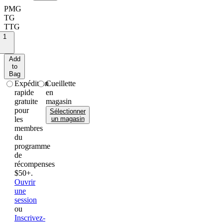
P
M
G
TG
TTG
1
Add
to
Bag
expédition
cueillette
rapide
en
gratuite
magasin
pour
Sélectionner
les
un magasin
membres
du
programme
de
récompenses
$50+.
Ouvrir
une
session
ou
Inscrivez-