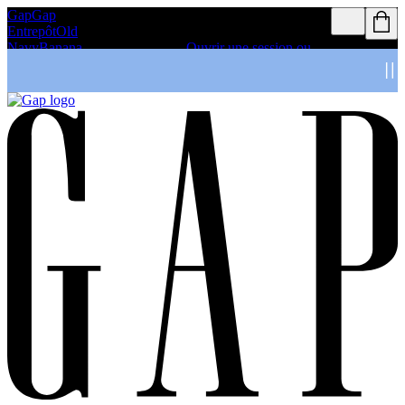
Gap
Gap
Les Membres du programme de
Entrepôt
Old
récompenses peuvent bénéficier de la
Navy
Banana
livraison gratuite
Ouvrir une session ou
Republic
s’inscrire
Détails