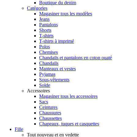
Boutique du denim
Catégories
Magasiner tous les modèles
Jeans
Pantalons
Shorts
T-shirts
T-shirts à imprimé
Polos
Chemises
Chandails et pantalons en coton ouaté
Chandails
Manteaux et vestes
Pyjamas
Sous-vêtements
Solde
Accessoires
Magasiner tous les accessoires
Sacs
Ceintures
Chaussures
Chaussettes
Chapeaux, tuques et casquettes
Fille
Tout nouveau et en vedette