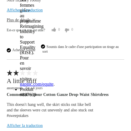
Nice fit, very roomy
Overall size
femmes
grâce
Afficher la traduction
au
small
big
Plus de détails
programme
Reimagining
0
0
Est-ce que cet avis est utile?
Industry
to
Support
Soumis dans le cadre d'une participation un tirage au
Equality
Acheteur Vérifié
sort
(RISE).
Pour
en
savoir
plus,
visitez
Signaler un avis
A little stiff
gapinc.com/equite
.
anonymous
il y a 6 jours
Produit
#897639
Commentaires pour Cotton Gauze Drop-Waist Shirtdress
This doesn't hang well, the skirt sticks out like bell
and the sleeves were cut unevenly and also stuck out
#sweepstakes
Overall size
Afficher la traduction
small
big