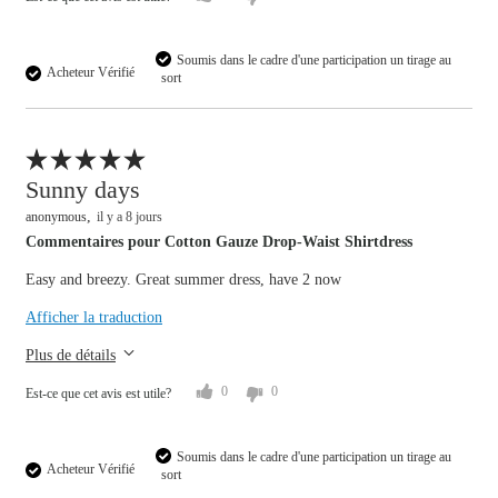
Soumis dans le cadre d'une participation un tirage au
Acheteur Vérifié
sort
Signaler un avis
Sunny days
anonymous
il y a 8 jours
Commentaires pour Cotton Gauze Drop-Waist Shirtdress
Easy and breezy. Great summer dress, have 2 now
Overall size
Afficher la traduction
small
big
Plus de détails
0
0
Est-ce que cet avis est utile?
Soumis dans le cadre d'une participation un tirage au
Acheteur Vérifié
sort