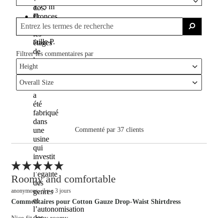
1,75 m
dos.
et
Fronces
porte
sur
une
les
taille P.
étages
de
la
Height
jupe.
Français
Ce
Overall Size
produit
Français
a
été
fabriqué
dans
une
Commenté par 37 clients
usine
qui
investit
Signaler un avis
dans
l’égalité
Roomy and comfortable
des
genres
anonymous
il y a 3 jours
et
Commentaires pour Cotton Gauze Drop-Waist Shirtdress
l’autonomisation
des