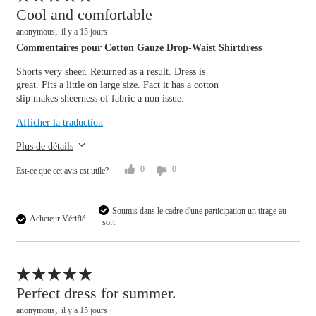
Signaler un avis
Cool and comfortable
anonymous
il y a 15 jours
Commentaires pour Cotton Gauze Drop-Waist Shirtdress
Shorts very sheer. Returned as a result. Dress is
great. Fits a little on large size. Fact it has a cotton
slip makes sheerness of fabric a non issue.
Overall size
Afficher la traduction
small
big
Plus de détails
0
0
Est-ce que cet avis est utile?
Soumis dans le cadre d'une participation un tirage au
Acheteur Vérifié
sort
Signaler un avis
Perfect dress for summer.
anonymous
il y a 15 jours