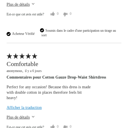
Plus de détails
0
0
Est-ce que cet avis est utile?
Soumis dans le cadre d'une participation un tirage au
Acheteur Vérifié
sort
Signaler un avis
Comfortable
anonymous
il y a 6 jours
Commentaires pour Cotton Gauze Drop-Waist Shirtdress
Perfect for any occasion! Because this dress is made
with double cotton in places therefore feels bit
heavy!
Afficher la traduction
Plus de détails
0
0
Est-ce que cet avis est utile?