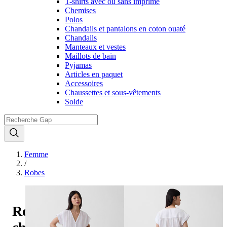
T-shirts avec ou sans imprimé
Chemises
Polos
Chandails et pantalons en coton ouaté
Chandails
Manteaux et vestes
Maillots de bain
Pyjamas
Articles en paquet
Accessoires
Chaussettes et sous-vêtements
Solde
Femme
/
Robes
Robe