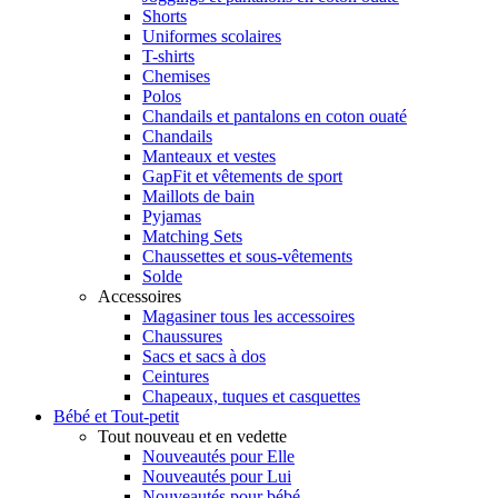
Shorts
Uniformes scolaires
T-shirts
Chemises
Polos
Chandails et pantalons en coton ouaté
Chandails
Manteaux et vestes
GapFit et vêtements de sport
Maillots de bain
Pyjamas
Matching Sets
Chaussettes et sous-vêtements
Solde
Accessoires
Magasiner tous les accessoires
Chaussures
Sacs et sacs à dos
Ceintures
Chapeaux, tuques et casquettes
Bébé et Tout-petit
Tout nouveau et en vedette
Nouveautés pour Elle
Nouveautés pour Lui
Nouveautés pour bébé