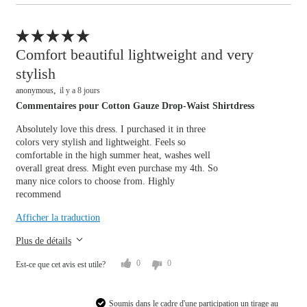
Comfort beautiful lightweight and very
stylish
anonymous
il y a 8 jours
Commentaires pour Cotton Gauze Drop-Waist Shirtdress
Signaler un avis
Absolutely love this dress. I purchased it in three
colors very stylish and lightweight. Feels so
comfortable in the high summer heat, washes well
overall great dress. Might even purchase my 4th. So
many nice colors to choose from. Highly
recommend
Afficher la traduction
Plus de détails
Lightweight and fun
0
0
Est-ce que cet avis est utile?
Soumis dans le cadre d'une participation un tirage au