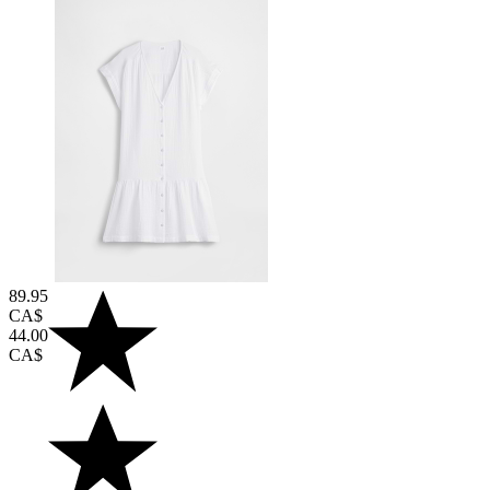
89.95
CA$
44.00
CA$