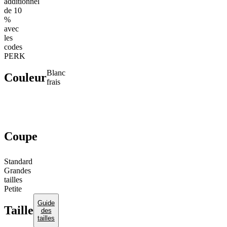
additionnel
de 10
%
avec
les
codes
PERK
blanc
Couleur
frais
Coupe
Standard
Grandes
tailles
Petite
Guide
Taille
des
tailles