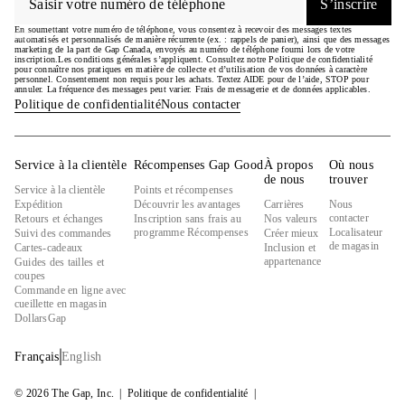
S’inscrire
En soumettant votre numéro de téléphone, vous consentez à recevoir des messages textes
automatisés et personnalisés de manière récurrente (ex. : rappels de panier), ainsi que des messages
marketing de la part de Gap Canada, envoyés au numéro de téléphone fourni lors de votre
inscription.Les conditions générales s’appliquent. Consultez notre Politique de confidentialité
pour connaître nos pratiques en matière de collecte et d’utilisation de vos données à caractère
personnel. Consentement non requis pour les achats. Textez AIDE pour de l’aide, STOP pour
annuler. La fréquence des messages peut varier. Frais de messagerie et de données applicables.
Politique de confidentialité
Nous contacter
Service à la clientèle
Récompenses Gap Good
À propos
Où nous
de nous
trouver
Service à la clientèle
Points et récompenses
Expédition
Découvrir les avantages
Carrières
Nous
contacter
Retours et échanges
Inscription sans frais au
Nos valeurs
programme Récompenses
Localisateur
Suivi des commandes
Créer mieux
de magasin
Cartes-cadeaux
Inclusion et
appartenance
Guides des tailles et
coupes
Commande en ligne avec
cueillette en magasin
DollarsGap
Français
English
© 2026 The Gap, Inc.
Politique de confidentialité